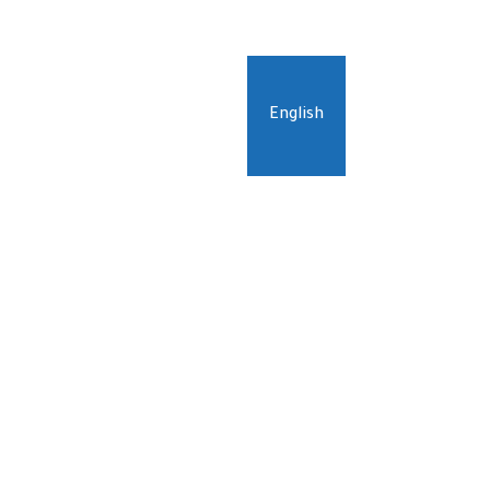
نة
إتصل بنا
English