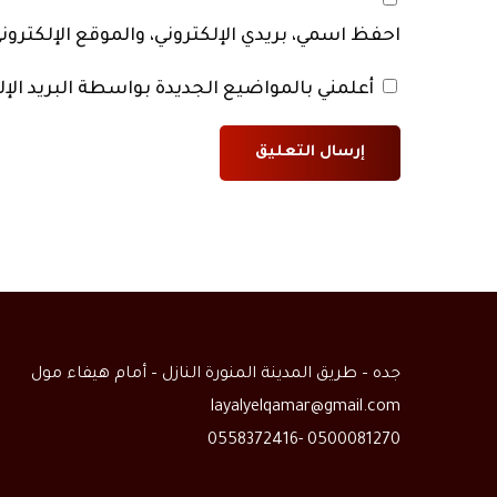
احفظ اسمي، بريدي الإلكتروني، والموقع الإلكترو
أعلمني بالمواضيع الجديدة بواسطة البريد الإل
جده – طريق المدينة المنورة النازل – أمام هيفاء مول
layalyelqamar@gmail.com
0500081270 -0558372416