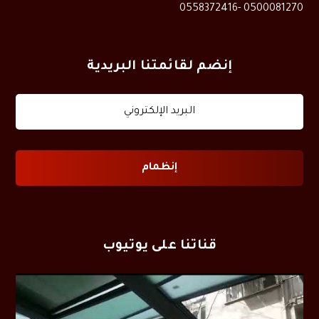
0500081270 -0558372416
إنضم لقائمتنا البريدية
قناتنا على يوتيوب