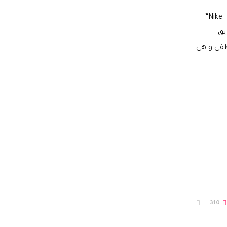
”
Nike
يق
طفي و هي
310