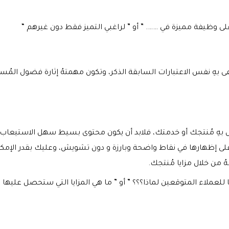
ى وظيفة مميزة في ……. ” أو ” لراغبي التميز فقط دون غيرهم “
عى بهِ نفس الاعتبارات السابقة الذكر، وتكون مهمتهُ إثارة فضول المُ
رض بهِ مُنتجك أو خدمتك، فلابد أن يكون محتوى بسيط سهل الاستيعاب، 
 على إظهارها في نقاط واضحة وبارزة و دون تشويش، وعليك بقدر الإم
ُ من خلال مزايا مُنتجك.
ا للعملاء المتوقعين لماذا؟؟؟ ” أو ” ما هي المزايا التي ستحصل عليها