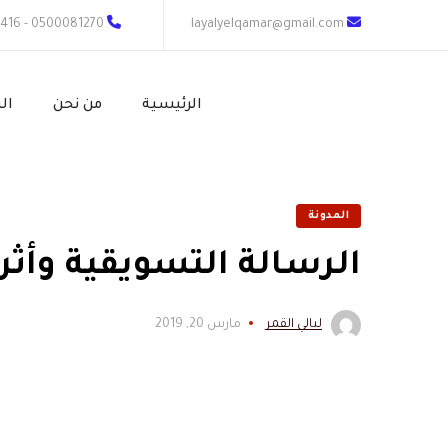
0500081270 - 0558372416
layalyelqamar@gmail.com
الرئيسية
من نحن
ال
المدونة
الرسالة التسويقية وأثر
ليالي القمر
مارس 20, 2019