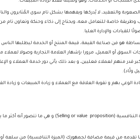
حدى المنتجات أو الخدمات، وهو وسيلة فقط لزيادة المبيعات.
لصعوبة والتعقيد، لا يُدركها ويفهمها بشكل تام سوى المُثابرون والنا
 وطريقة خاصة للتعامل معه، ويحتاج إلى ذكاء وحنكة وتعاون تام من
 للقيادات والإدارة العليا.
ببساطة هو فن صناعة القيمة، قيمة المنتج أو الخدمة ليطلبها الناس أ
ات السوق أو العميل، مرورا بإشهار العلامة التجارية وصولا لعملاء 
 قدر منهم لعملاء فعليين، و بعد ذلك يأتي دور خدمة العملاء و الإعل
 ولّاد).
 الوعي بهم و تقوية العلاقة مع العملاء و زيادة المبيعات و زيادة الق
 التنافسية (
Selling or value proposition
) و هي ما تتصور أنه أكثر ما ي
ا تقدمه من قيمة مضافة لجمهورك (الميزة التنافسية) من سلعة أو 