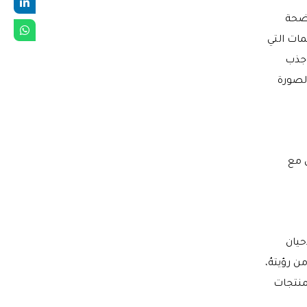
اضحة
ات التي
 جذب
الصورة
ل مع
حيان
 رؤيتهُ،
لمنتجات