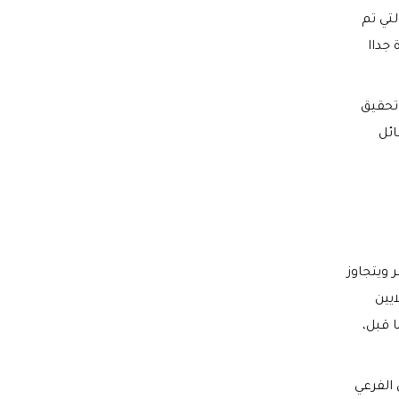
تي تم
 جداا
 تحقيق
ائل
 ويتجاوز
يين
 قبل،
الفرعي