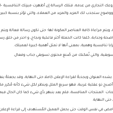
وعك التجاري من عدمه، فتلك الرسالة إن أظهرت ميزتك التنافسية –ال
ووضوح ستجذب لك المزيد والمزيد من العملاء، والتي تؤثر بنسبة كبيرة
ويتم مراعاة كافة العناصر المكونة لها؛ حتى تكون رسالة فعالة ويتم
حة وجذابة، كلما كانت الحملة أكثر فاعلية ونجاح، و احذر من خلق رس
يا تنافسية وهمية، بمعنى أنها لا تمثل أهمية كبيرة لعميلك.
التسويقية، والتي تُمكنك من صُنع محتوى تسويقي جذاب وفعال.
ده العنوان ويجذبهُ لقراءة الإعلان كاملا حتى النهاية، وقد يجعلهُ ينفر
م أصبح ذو عقلية غريبة، فهو سريع الملل وينظر لكل شيء كأنه مُكرر ملا
علانات المنتجات المنافسة، فلم يعد ينبهر بأي شيء كما كان الحال فيما
حتى النهاية.
مض في نفس الوقت حتى يحمل العميل المُستهدف إلى قراءة الإعلان 