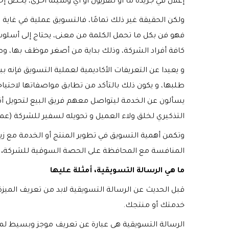
إعلان في جريدة ما أو تلفزيون أو أي وسيلة أخرى، يخص إ
ولكن الحقيقة غير ذلك تمامًا، فالتسويق عملية في غاية ا
فهو فن بكل ما تحمل الكلمة من معنى، يحتاج إلى أسلوب
كافة أفراد الشركة، وذلك بداية من أصغر موظف بها، وصولًا
و يعيدا عن التعريفات الأكاديمية لعملية التسويق فإنه 
طلبها، و يكون ذلك بالتأكد من تطابق مواصفاتها لاحتياج
يسألون عن الخدمة ليتواصل معهم فريق البيع لتحويل أكبر
التذكيري لخلق ولاء العميل و تحويله لسفير للشركة (عميل
وتكمن أهمية التسويق في تطوير المنتج أو الخدمة مع زيادة
المنافسة مع المحافظة على الحصة السوقية للشركة
.
ما هي الرسالة التسويقية
،
أمثلة عليها
قبل الحديث عن الرسالة التسويقية لابد من تعريف الميزة
خدمتك أو منتجك.
الرسالة التسويقية هى عبارة عن تعريف موجز وبسيط لم