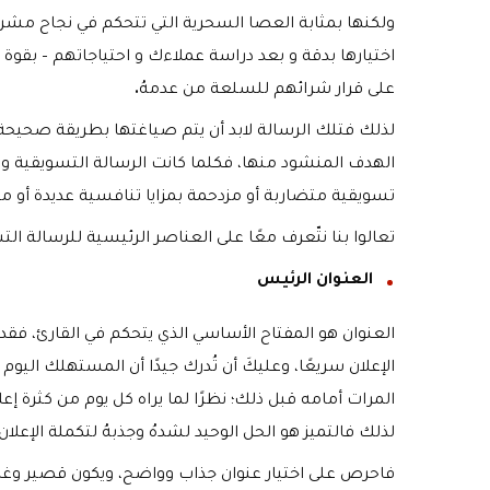
ولكنها بمثابة العصا السحرية التي تتحكم في نجاح مشر
اختيارها بدقة و بعد دراسة عملاءك و احتياجاتهم – بقوة 
على قرار شرائهم للسلعة من عدمهُ
.
لذلك فتلك الرسالة لابد أن يتم صياغتها بطريقة صحيحة، 
الهدف المنشود منها، فكلما كانت الرسالة التسويقية واض
تسويقية متضاربة أو مزدحمة بمزايا تنافسية عديدة أو مزا
تعالوا بنا نتّعرف معًا على العناصر الرئيسية للرسالة 
العنوان الرئيس
العنوان هو المفتاح الأساسي الذي يتحكم في القارئ، فقد يش
الإعلان سريعًا، وعليكَ أن تُدرك جيدًا أن المستهلك اليو
المرات أمامه قبل ذلك؛ نظرًا لما يراه كل يوم من كثرة إ
لذلك فالتميز هو الحل الوحيد لشدهُ وجذبهُ لتكملة الإعلان 
فاحرص على اختيار عنوان جذاب وواضح، ويكون قصير وغا