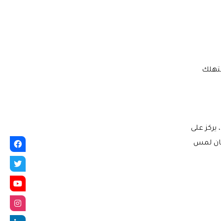
ستهلك
يركز على
كان لمس